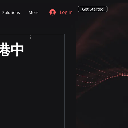
Get Started
Log In
Solutions
More
港中