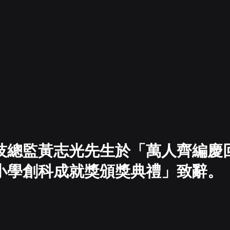
技總監黃志光先生於「萬人齊編慶
小學創科成就獎頒獎典禮」致辭。