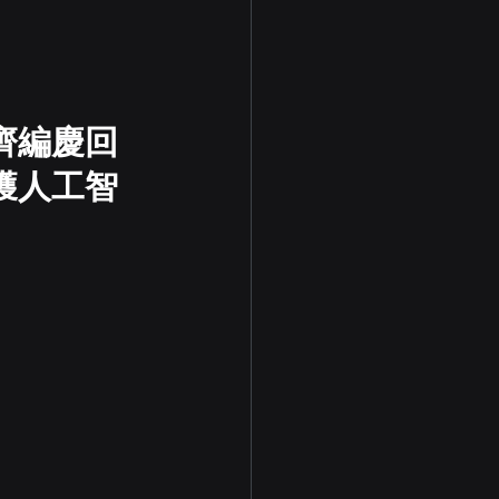
齊編慶回
獲人工智
。